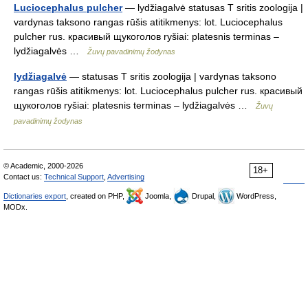
Luciocephalus pulcher
— lydžiagalvė statusas T sritis zoologija |
vardynas taksono rangas rūšis atitikmenys: lot. Luciocephalus
pulcher rus. красивый щукоголов ryšiai: platesnis terminas –
lydžiagalvės …
Žuvų pavadinimų žodynas
lydžiagalvė
— statusas T sritis zoologija | vardynas taksono
rangas rūšis atitikmenys: lot. Luciocephalus pulcher rus. красивый
щукоголов ryšiai: platesnis terminas – lydžiagalvės …
Žuvų
pavadinimų žodynas
© Academic, 2000-2026
18+
Contact us:
Technical Support
,
Advertising
Dictionaries export
, created on PHP,
Joomla,
Drupal,
WordPress,
MODx.