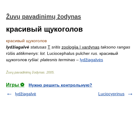
Žuvų pavadinimų žodynas
красивый щукоголов
красивый щукоголов
lydžiagalvė
statusas
T
sritis
zoologija | vardynas
taksono rangas
rūšis
atitikmenys
:
lot.
Luciocephalus pulcher
rus.
красивый
щукоголов
ryšiai
:
platesnis terminas
–
lydžiagalvės
Žuvų pavadinimų žodynas
.
2005
.
Игры ⚽
Нужно решить контрольную?
lydžiagalvė
Luciocyprinus